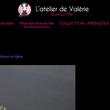
hocolats
Mon épicerie sucrée
COLLECTION « PRESQU’ÎLE
tique en ligne
.