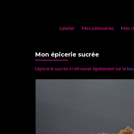
L’atelier
Mes pâtisseries
Mes c
Mon épicerie sucrée
L’épicerie sucrée à retrouver également sur la
bou