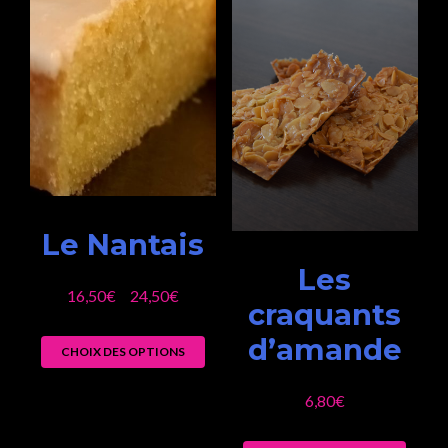
Le Nantais
Les
16,50
€
24,50
€
–
craquants
d’amande
CHOIX DES OPTIONS
6,80
€